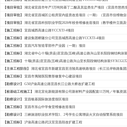
【项目审批】
湖北省宜昌市年产3万吨羟基丁二酸及其盐类生产项目（宜昌市悠然
【项目审批】
湖北省宜昌城区公租房室内提质改造项目（一期）（宜昌市佳维物业
【项目审批】
湖北省宜昌科技职业学院2026年校舍维修改造项目（教学楼外立面及学
【施工招标】
宜昌城西高速公路YCCXTJ-4项目
【施工招标】
建设集团桥隧分公司宜昌城西高速公路YCCXTJ-4项目
【施工招标】
宜昌汽车智造零部件产业园（一期）项目
【施工招标】
湖北省中心十堰(房县)至宜昌(五峰)高速公路兴山至长阳段钢结构涂装SYX
【施工招标】
十堰(房县)至宜昌(五峰)高速公路兴山至长阳段钢结构涂装SYXCGLTZ-1
【主体工程阶段】
湖北省宜昌市新建宜昌至涪陵高速铁路项目（长江沿岸铁路集团
【施工招标】
宜昌市夷陵医院整形修复中心建设项目
【勘察设计】
G50沪渝高速公路宜昌长江公路大桥改扩建工程
【桩基础工程施工】
湖北宜化新能源有限公司新材料产业园配套11万吨／年氯资
【勘察设计】
宜昌银基国际旅游度假区项目
【施工招标】
宜昌市东山中学食堂维修改造项目
【勘察设计】
三峡旅游职业技术学院1、2号学生公寓增设火灾自动报警系统项目
【施工招标】
沪渝高速公路武汉至宜昌段改扩建工程