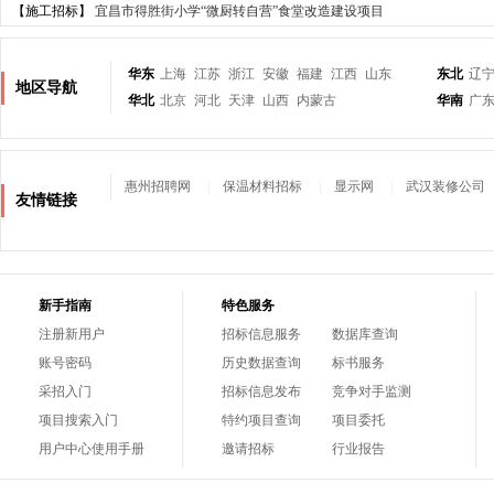
【施工招标】
宜昌市得胜街小学“微厨转自营”食堂改造建设项目
华东
上海
江苏
浙江
安徽
福建
江西
山东
东北
辽
地区导航
华北
北京
河北
天津
山西
内蒙古
华南
广
惠州招聘网
|
保温材料招标
|
显示网
|
武汉装修公司
友情链接
新手指南
特色服务
注册新用户
招标信息服务
数据库查询
账号密码
历史数据查询
标书服务
采招入门
招标信息发布
竞争对手监测
项目搜索入门
特约项目查询
项目委托
用户中心使用手册
邀请招标
行业报告