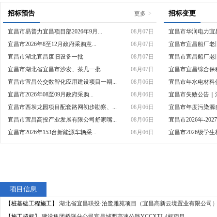
招标预告
招标变更
更多
>
宜昌市易普力宜昌项目部2026年9月...
08月07日
宜昌市华润电力宜昌
宜昌市2026年8至12月政府采购意...
08月07日
宜昌市宜昌船厂老旧
宜昌市湖北宜昌废旧设备一批
08月07日
宜昌市宜昌船厂老旧
宜昌市湖北省宜昌市沙发、茶几一批
08月07日
宜昌市宜昌综合保税
宜昌市宜昌公交数智化应用建设项目一期...
08月06日
宜昌市年水电材料
宜昌市2026年08至09月政府采购...
08月06日
宜昌市失败公告｜江
宜昌市西坝龙园项目配套路网初步勘察、...
08月06日
宜昌市年度污染源自
宜昌市宜昌高投产业发展有限公司舒家嘴...
08月06日
宜昌市2026年-202
宜昌市2026年153台新能源车辆采...
08月06日
宜昌市2026级学生
项目信息
【桩基础工程施工】
湖北省宜昌联投·泊鹭雅苑项目（宜昌高新云境置业有限公司
【施工招标】
建设集团桥隧分公司宜昌城西高速公路YCCXTJ-4标项目